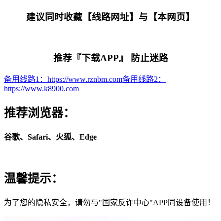
建议同时收藏【线路网址】与【本网页】
推荐『下载APP』 防止迷路
备用线路
1
：
https://www.rznbm.com
备用线路
2
：
https://www.k8900.com
推荐浏览器：
谷歌、Safari、火狐、Edge
温馨提示：
为了您的隐私安全，请勿与"国家反诈中心"APP同设备使用！