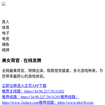
真人
体育
电子
电竞
捕鱼
棋牌
美女荷官 · 在线发牌
全网最美荷官，倾情出演，极致视觉盛宴，多元游戏种类，为
您带来最舒心的游戏体验。
立即注册
进入主页
APP下载
推荐主线路：
https://34.96.227.59:31202
推荐线路：
https://34.96.227.59:31201
推荐线路：
https://www.1nzkex.com
推荐线路：
https://www.plov9r.com