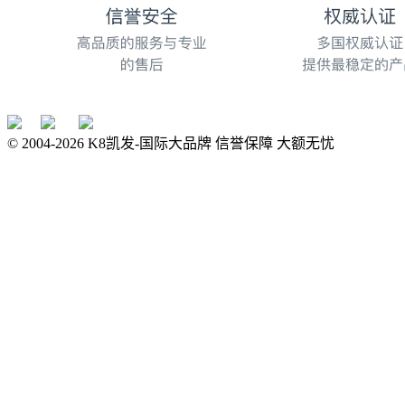
© 2004-
2026
K8凯发-国际大品牌 信誉保障 大额无忧