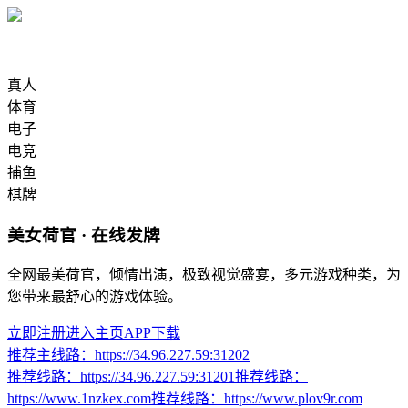
真人
体育
电子
电竞
捕鱼
棋牌
美女荷官 · 在线发牌
全网最美荷官，倾情出演，极致视觉盛宴，多元游戏种类，为
您带来最舒心的游戏体验。
立即注册
进入主页
APP下载
推荐主线路：
https://34.96.227.59:31202
推荐线路：
https://34.96.227.59:31201
推荐线路：
https://www.1nzkex.com
推荐线路：
https://www.plov9r.com