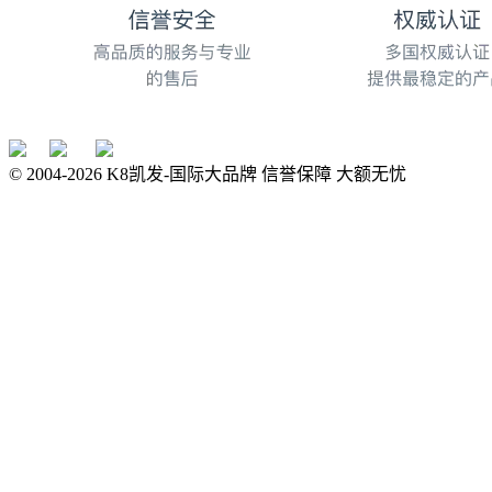
© 2004-
2026
K8凯发-国际大品牌 信誉保障 大额无忧