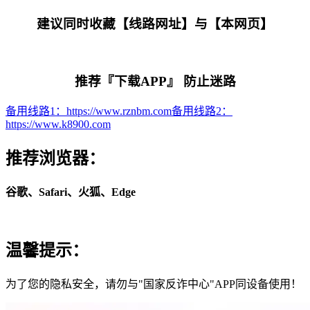
建议同时收藏【线路网址】与【本网页】
推荐『下载APP』 防止迷路
备用线路
1
：
https://www.rznbm.com
备用线路
2
：
https://www.k8900.com
推荐浏览器：
谷歌、Safari、火狐、Edge
温馨提示：
为了您的隐私安全，请勿与"国家反诈中心"APP同设备使用！