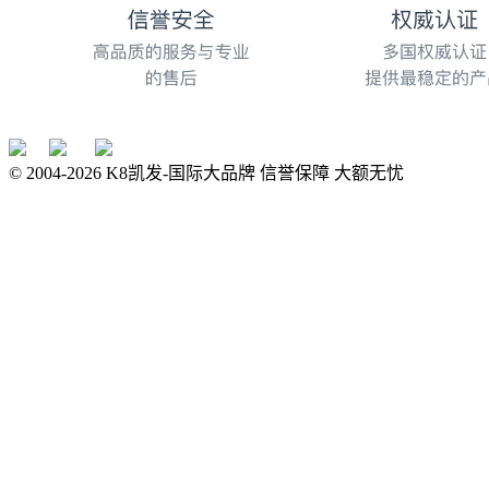
© 2004-
2026
K8凯发-国际大品牌 信誉保障 大额无忧