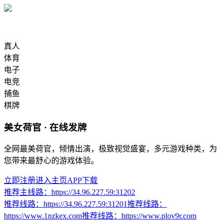
真人
体育
电子
电竞
捕鱼
棋牌
美女荷官 · 在线发牌
全网最美荷官，倾情出演，极致视觉盛宴，多元游戏种类，为
您带来最舒心的游戏体验。
立即注册
进入主页
APP下载
推荐主线路：
https://34.96.227.59:31202
推荐线路：
https://34.96.227.59:31201
推荐线路：
https://www.1nzkex.com
推荐线路：
https://www.plov9r.com