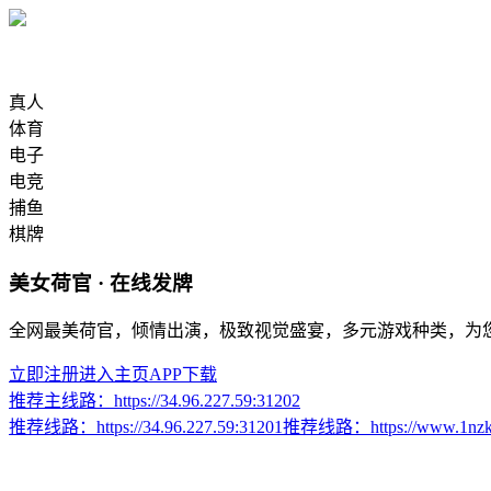
真人
体育
电子
电竞
捕鱼
棋牌
美女荷官 · 在线发牌
全网最美荷官，倾情出演，极致视觉盛宴，多元游戏种类，为
立即注册
进入主页
APP下载
推荐主线路：
https://34.96.227.59:31202
推荐线路：
https://34.96.227.59:31201
推荐线路：
https://www.1nz