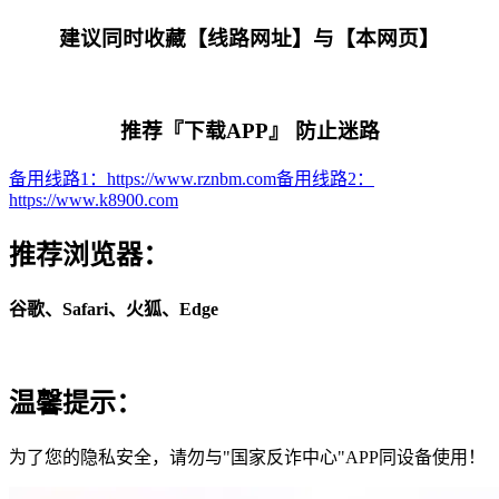
建议同时收藏【线路网址】与【本网页】
推荐『下载APP』 防止迷路
备用线路
1
：
https://www.rznbm.com
备用线路
2
：
https://www.k8900.com
推荐浏览器：
谷歌、Safari、火狐、Edge
温馨提示：
为了您的隐私安全，请勿与"国家反诈中心"APP同设备使用！