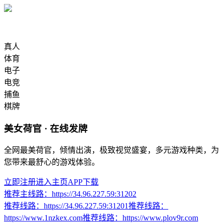
真人
体育
电子
电竞
捕鱼
棋牌
美女荷官 · 在线发牌
全网最美荷官，倾情出演，极致视觉盛宴，多元游戏种类，为
您带来最舒心的游戏体验。
立即注册
进入主页
APP下载
推荐主线路：
https://34.96.227.59:31202
推荐线路：
https://34.96.227.59:31201
推荐线路：
https://www.1nzkex.com
推荐线路：
https://www.plov9r.com